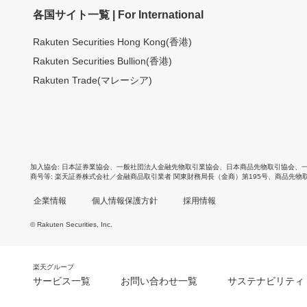
各国サイト一覧 | For International
Rakuten Securities Hong Kong(香港)
Rakuten Securities Bullion(香港)
Rakuten Trade(マレーシア)
加入協会
日本証券業協会
、
一般社団法人金融先物取引業協会
、
日本商品先物取引協会
、
商号等
楽天証券株式会社／金融商品取引業者 関東財務局長（金商）第195号、商品先物
企業情報
個人情報保護方針
採用情報
© Rakuten Securities, Inc.
楽天グループ
サービス一覧
お問い合わせ一覧
サステナビリティ