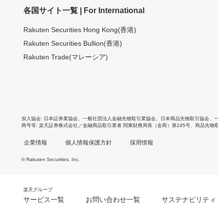
各国サイト一覧 | For International
Rakuten Securities Hong Kong(香港)
Rakuten Securities Bullion(香港)
Rakuten Trade(マレーシア)
加入協会
日本証券業協会
、
一般社団法人金融先物取引業協会
、
日本商品先物取引協会
、
商号等
楽天証券株式会社／金融商品取引業者 関東財務局長（金商）第195号、商品先物
企業情報
個人情報保護方針
採用情報
© Rakuten Securities, Inc.
楽天グループ
サービス一覧
お問い合わせ一覧
サステナビリティ