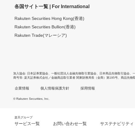
各国サイト一覧 | For International
Rakuten Securities Hong Kong(香港)
Rakuten Securities Bullion(香港)
Rakuten Trade(マレーシア)
加入協会
日本証券業協会
、
一般社団法人金融先物取引業協会
、
日本商品先物取引協会
、
商号等
楽天証券株式会社／金融商品取引業者 関東財務局長（金商）第195号、商品先物
企業情報
個人情報保護方針
採用情報
© Rakuten Securities, Inc.
楽天グループ
サービス一覧
お問い合わせ一覧
サステナビリティ