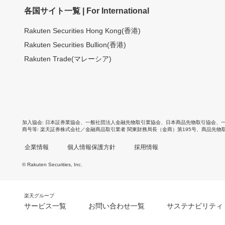
各国サイト一覧 | For International
Rakuten Securities Hong Kong(香港)
Rakuten Securities Bullion(香港)
Rakuten Trade(マレーシア)
加入協会
日本証券業協会
、
一般社団法人金融先物取引業協会
、
日本商品先物取引協会
、
商号等
楽天証券株式会社／金融商品取引業者 関東財務局長（金商）第195号、商品先物
企業情報
個人情報保護方針
採用情報
© Rakuten Securities, Inc.
楽天グループ
サービス一覧
お問い合わせ一覧
サステナビリティ