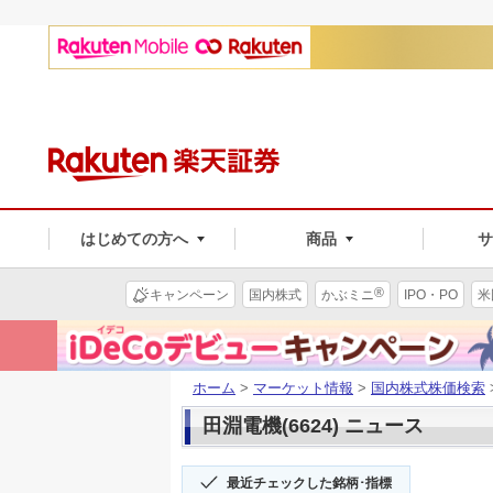
はじめての方へ
商品
®
キャンペーン
国内株式
かぶミニ
IPO・PO
米
ホーム
>
マーケット情報
>
国内株式株価検索
田淵電機(6624) ニュース
最近チェックした銘柄･指標