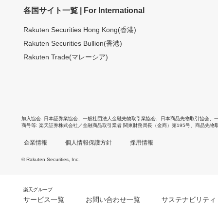
各国サイト一覧 | For International
Rakuten Securities Hong Kong(香港)
Rakuten Securities Bullion(香港)
Rakuten Trade(マレーシア)
加入協会
日本証券業協会
、
一般社団法人金融先物取引業協会
、
日本商品先物取引協会
、
商号等
楽天証券株式会社／金融商品取引業者 関東財務局長（金商）第195号、商品先物
企業情報
個人情報保護方針
採用情報
© Rakuten Securities, Inc.
楽天グループ
サービス一覧
お問い合わせ一覧
サステナビリティ