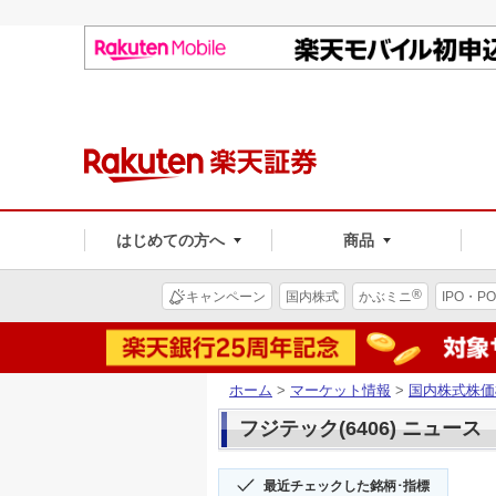
はじめての方へ
商品
®
キャンペーン
国内株式
かぶミニ
IPO・PO
ホーム
>
マーケット情報
>
国内株式株価
フジテック(6406) ニュース
最近チェックした銘柄･指標