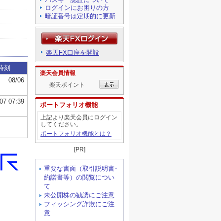
ログインにお困りの方
暗証番号は定期的に更新
楽天FX口座を開設
楽天会員情報
楽天ポイント
ポートフォリオ機能
上記より楽天会員にログイン
してください。
ポートフォリオ機能とは？
[PR]
重要な書面（取引説明書･
約諾書等）の閲覧につい
て
未公開株の勧誘にご注意
フィッシング詐欺にご注
意