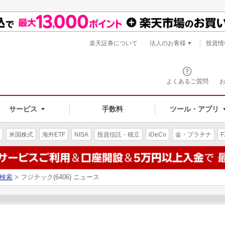
楽天証券について
法人のお客様
投資情
よくあるご質問
サービス
手数料
ツール・アプリ
米国株式
海外ETF
NISA
投資信託・積立
iDeCo
金・プラチナ
F
検索
> フジテック(6406) ニュース