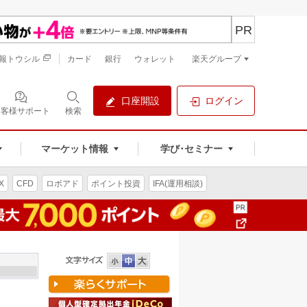
PR
報トウシル
カード
銀行
ウォレット
楽天グループ
口座開設
ログイン
お客様サポート
検索
マーケット情報
学び･セミナー
X
CFD
ロボアド
ポイント投資
IFA(運用相談)