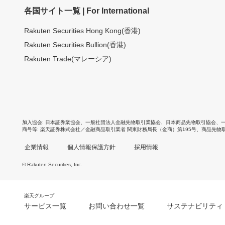
各国サイト一覧 | For International
Rakuten Securities Hong Kong(香港)
Rakuten Securities Bullion(香港)
Rakuten Trade(マレーシア)
加入協会
日本証券業協会
、
一般社団法人金融先物取引業協会
、
日本商品先物取引協会
、
商号等
楽天証券株式会社／金融商品取引業者 関東財務局長（金商）第195号、商品先物
企業情報
個人情報保護方針
採用情報
© Rakuten Securities, Inc.
楽天グループ
サービス一覧
お問い合わせ一覧
サステナビリティ