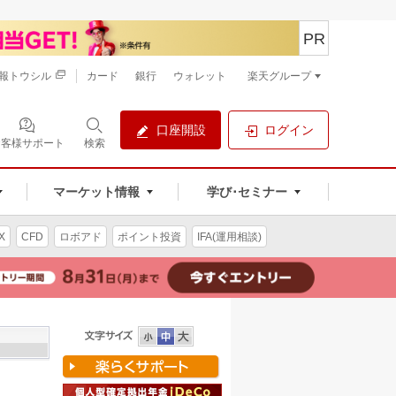
PR
報トウシル
カード
銀行
ウォレット
楽天グループ
口座開設
ログイン
お客様サポート
検索
マーケット情報
学び･セミナー
X
CFD
ロボアド
ポイント投資
IFA(運用相談)