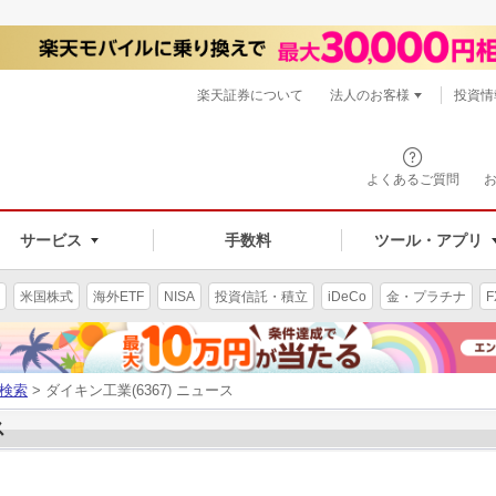
楽天証券について
法人のお客様
投資情
よくあるご質問
サービス
手数料
ツール・アプリ
米国株式
海外ETF
NISA
投資信託・積立
iDeCo
金・プラチナ
F
検索
> ダイキン工業(6367) ニュース
ス