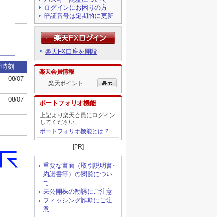
ログインにお困りの方
暗証番号は定期的に更新
楽天FX口座を開設
楽天会員情報
楽天ポイント
ポートフォリオ機能
上記より楽天会員にログイン
してください。
ポートフォリオ機能とは？
[PR]
重要な書面（取引説明書･
約諾書等）の閲覧につい
て
未公開株の勧誘にご注意
フィッシング詐欺にご注
意