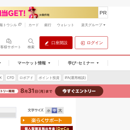
PR
報トウシル
カード
銀行
ウォレット
楽天グループ
口座開設
ログイン
お客様サポート
検索
マーケット情報
学び･セミナー
X
CFD
ロボアド
ポイント投資
IFA(運用相談)