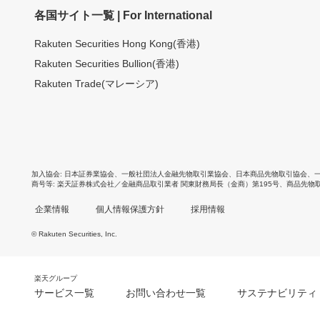
各国サイト一覧 | For International
Rakuten Securities Hong Kong(香港)
Rakuten Securities Bullion(香港)
Rakuten Trade(マレーシア)
加入協会
日本証券業協会
、
一般社団法人金融先物取引業協会
、
日本商品先物取引協会
、
商号等
楽天証券株式会社／金融商品取引業者 関東財務局長（金商）第195号、商品先物
企業情報
個人情報保護方針
採用情報
© Rakuten Securities, Inc.
楽天グループ
サービス一覧
お問い合わせ一覧
サステナビリティ