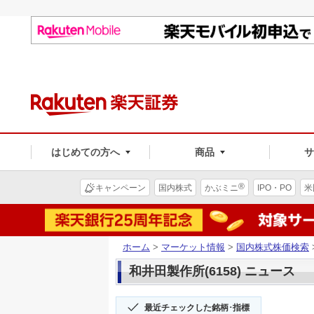
はじめての方へ
商品
®
キャンペーン
国内株式
かぶミニ
IPO・PO
米
ホーム
>
マーケット情報
>
国内株式株価検索
和井田製作所(6158) ニュース
最近チェックした銘柄･指標