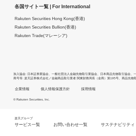
各国サイト一覧 | For International
Rakuten Securities Hong Kong(香港)
Rakuten Securities Bullion(香港)
Rakuten Trade(マレーシア)
加入協会
日本証券業協会
、
一般社団法人金融先物取引業協会
、
日本商品先物取引協会
、
商号等
楽天証券株式会社／金融商品取引業者 関東財務局長（金商）第195号、商品先物
企業情報
個人情報保護方針
採用情報
© Rakuten Securities, Inc.
楽天グループ
サービス一覧
お問い合わせ一覧
サステナビリティ