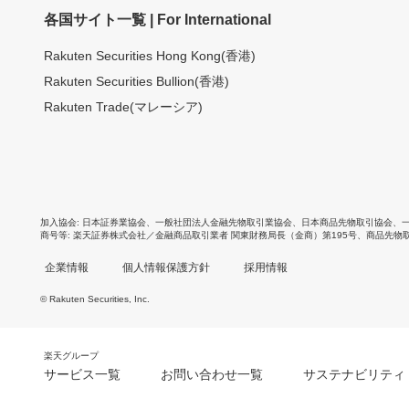
各国サイト一覧 | For International
Rakuten Securities Hong Kong(香港)
Rakuten Securities Bullion(香港)
Rakuten Trade(マレーシア)
加入協会
日本証券業協会
、
一般社団法人金融先物取引業協会
、
日本商品先物取引協会
、
商号等
楽天証券株式会社／金融商品取引業者 関東財務局長（金商）第195号、商品先物
企業情報
個人情報保護方針
採用情報
© Rakuten Securities, Inc.
楽天グループ
サービス一覧
お問い合わせ一覧
サステナビリティ