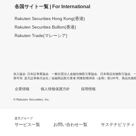
各国サイト一覧 | For International
Rakuten Securities Hong Kong(香港)
Rakuten Securities Bullion(香港)
Rakuten Trade(マレーシア)
加入協会
日本証券業協会
、
一般社団法人金融先物取引業協会
、
日本商品先物取引協会
、
商号等
楽天証券株式会社／金融商品取引業者 関東財務局長（金商）第195号、商品先物
企業情報
個人情報保護方針
採用情報
© Rakuten Securities, Inc.
楽天グループ
サービス一覧
お問い合わせ一覧
サステナビリティ