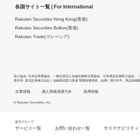
各国サイト一覧 | For International
Rakuten Securities Hong Kong(香港)
Rakuten Securities Bullion(香港)
Rakuten Trade(マレーシア)
加入協会
日本証券業協会
、
一般社団法人金融先物取引業協会
、
日本商品先物取引協会
、
商号等
楽天証券株式会社／金融商品取引業者 関東財務局長（金商）第195号、商品先物
企業情報
個人情報保護方針
採用情報
© Rakuten Securities, Inc.
楽天グループ
サービス一覧
お問い合わせ一覧
サステナビリティ