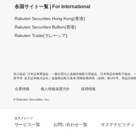
各国サイト一覧 | For International
Rakuten Securities Hong Kong(香港)
Rakuten Securities Bullion(香港)
Rakuten Trade(マレーシア)
加入協会
日本証券業協会
、
一般社団法人金融先物取引業協会
、
日本商品先物取引協会
、
商号等
楽天証券株式会社／金融商品取引業者 関東財務局長（金商）第195号、商品先物
企業情報
個人情報保護方針
採用情報
© Rakuten Securities, Inc.
楽天グループ
サービス一覧
お問い合わせ一覧
サステナビリティ