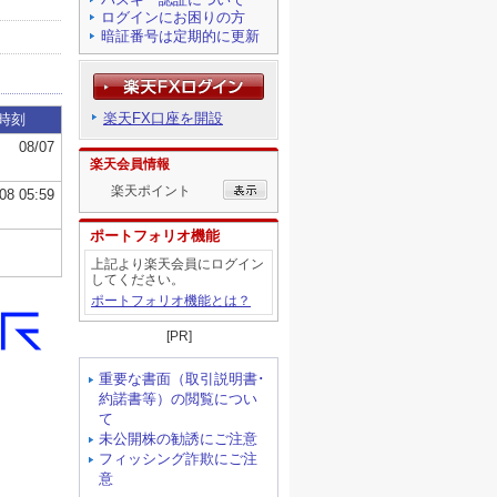
ログインにお困りの方
暗証番号は定期的に更新
楽天FX口座を開設
楽天会員情報
楽天ポイント
ポートフォリオ機能
上記より楽天会員にログイン
してください。
ポートフォリオ機能とは？
[PR]
重要な書面（取引説明書･
約諾書等）の閲覧につい
て
未公開株の勧誘にご注意
フィッシング詐欺にご注
意