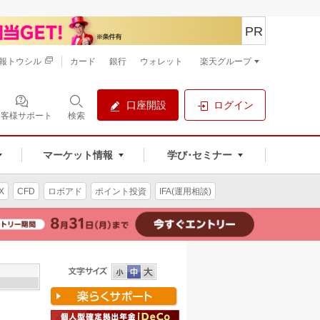
PR
報トウシル
カード
銀行
ウォレット
楽天グループ
口座開設
ログイン
お客様サポート
検索
マーケット情報
学び･セミナー
X
CFD
ロボアド
ポイント投資
IFA(運用相談)