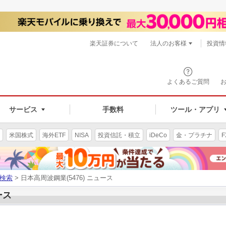
楽天証券について
法人のお客様
投資情
よくあるご質問
サービス
手数料
ツール・アプリ
米国株式
海外ETF
NISA
投資信託・積立
iDeCo
金・プラチナ
F
検索
> 日本高周波鋼業(5476) ニュース
ース