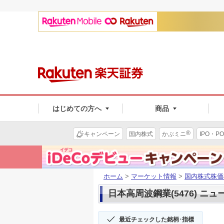
はじめての方へ
商品
®
キャンペーン
国内株式
かぶミニ
IPO・PO
ホーム
>
マーケット情報
>
国内株式株価
日本高周波鋼業(5476) ニュ
最近チェックした銘柄･指標