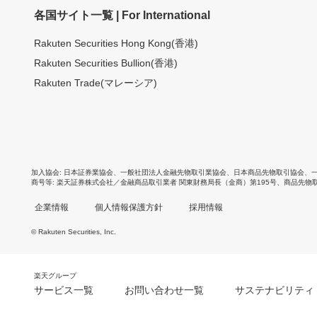
各国サイト一覧 | For International
Rakuten Securities Hong Kong(香港)
Rakuten Securities Bullion(香港)
Rakuten Trade(マレーシア)
加入協会
日本証券業協会
、
一般社団法人金融先物取引業協会
、
日本商品先物取引協会
、
商号等
楽天証券株式会社／金融商品取引業者 関東財務局長（金商）第195号、商品先物
企業情報
個人情報保護方針
採用情報
© Rakuten Securities, Inc.
楽天グループ
サービス一覧
お問い合わせ一覧
サステナビリティ