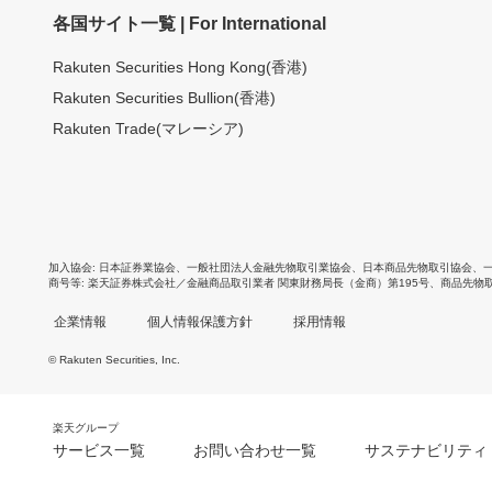
各国サイト一覧 | For International
Rakuten Securities Hong Kong(香港)
Rakuten Securities Bullion(香港)
Rakuten Trade(マレーシア)
加入協会
日本証券業協会
、
一般社団法人金融先物取引業協会
、
日本商品先物取引協会
、
商号等
楽天証券株式会社／金融商品取引業者 関東財務局長（金商）第195号、商品先物
企業情報
個人情報保護方針
採用情報
© Rakuten Securities, Inc.
楽天グループ
サービス一覧
お問い合わせ一覧
サステナビリティ