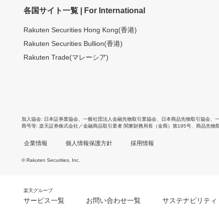
各国サイト一覧 | For International
Rakuten Securities Hong Kong(香港)
Rakuten Securities Bullion(香港)
Rakuten Trade(マレーシア)
加入協会
日本証券業協会
、
一般社団法人金融先物取引業協会
、
日本商品先物取引協会
、
商号等
楽天証券株式会社／金融商品取引業者 関東財務局長（金商）第195号、商品先物
企業情報
個人情報保護方針
採用情報
© Rakuten Securities, Inc.
楽天グループ
サービス一覧
お問い合わせ一覧
サステナビリティ