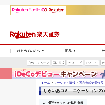
はじめての方へ
商品
®
キャンペーン
国内株式
かぶミニ
IPO・PO
米
ホーム
>
マーケット情報
>
国内株式株価検索
りらいあコミュニケーションズ(47
最近チェックした銘柄･指標