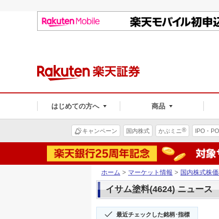
はじめての方へ
商品
®
キャンペーン
国内株式
かぶミニ
IPO・PO
ホーム
>
マーケット情報
>
国内株式株価
イサム塗料(4624) ニュース
最近チェックした銘柄･指標