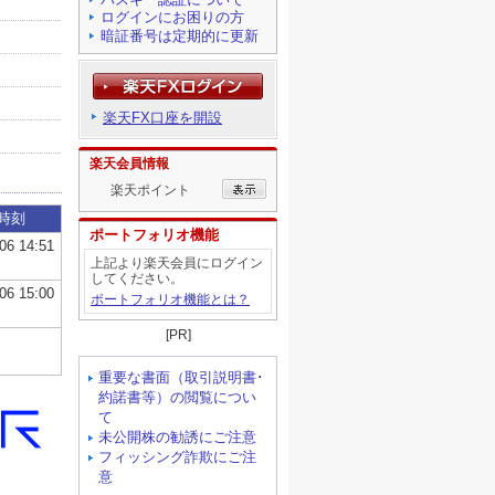
ログインにお困りの方
暗証番号は定期的に更新
楽天FX口座を開設
楽天会員情報
楽天ポイント
ポートフォリオ機能
上記より楽天会員にログイン
してください。
ポートフォリオ機能とは？
[PR]
重要な書面（取引説明書･
約諾書等）の閲覧につい
て
未公開株の勧誘にご注意
フィッシング詐欺にご注
意