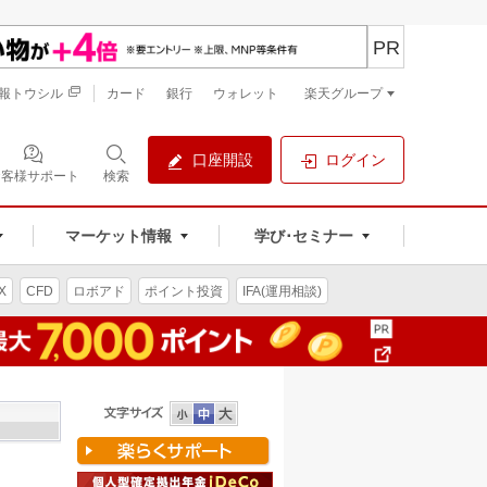
PR
報トウシル
カード
銀行
ウォレット
楽天グループ
口座開設
ログイン
お客様サポート
検索
マーケット情報
学び･セミナー
X
CFD
ロボアド
ポイント投資
IFA(運用相談)