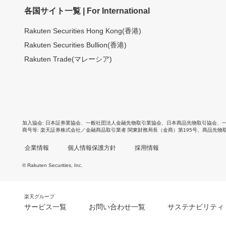
各国サイト一覧 | For International
Rakuten Securities Hong Kong(香港)
Rakuten Securities Bullion(香港)
Rakuten Trade(マレーシア)
加入協会
日本証券業協会
、
一般社団法人金融先物取引業協会
、
日本商品先物取引協会
、
商号等
楽天証券株式会社／金融商品取引業者 関東財務局長（金商）第195号、商品先物
企業情報
個人情報保護方針
採用情報
© Rakuten Securities, Inc.
楽天グループ
サービス一覧
お問い合わせ一覧
サステナビリティ