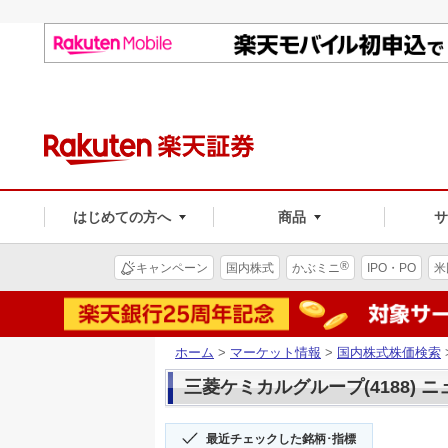
はじめての方へ
商品
®
キャンペーン
国内株式
かぶミニ
IPO・PO
米
ホーム
>
マーケット情報
>
国内株式株価検索
三菱ケミカルグループ(4188) 
最近チェックした銘柄･指標