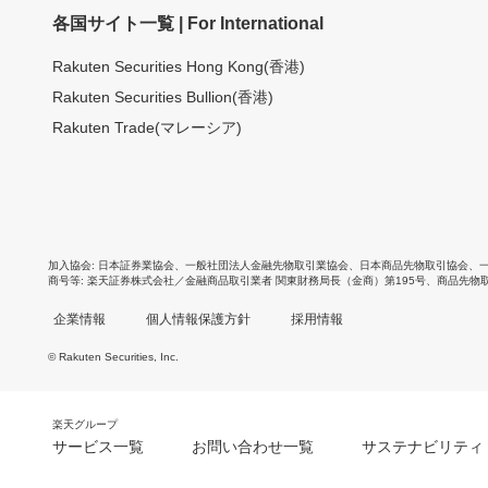
各国サイト一覧 | For International
Rakuten Securities Hong Kong(香港)
Rakuten Securities Bullion(香港)
Rakuten Trade(マレーシア)
加入協会
日本証券業協会
、
一般社団法人金融先物取引業協会
、
日本商品先物取引協会
、
商号等
楽天証券株式会社／金融商品取引業者 関東財務局長（金商）第195号、商品先物
企業情報
個人情報保護方針
採用情報
© Rakuten Securities, Inc.
楽天グループ
サービス一覧
お問い合わせ一覧
サステナビリティ