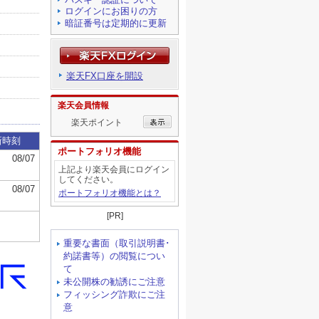
ログインにお困りの方
暗証番号は定期的に更新
楽天FX口座を開設
楽天会員情報
楽天ポイント
ポートフォリオ機能
上記より楽天会員にログイン
してください。
ポートフォリオ機能とは？
[PR]
重要な書面（取引説明書･
約諾書等）の閲覧につい
て
未公開株の勧誘にご注意
フィッシング詐欺にご注
意