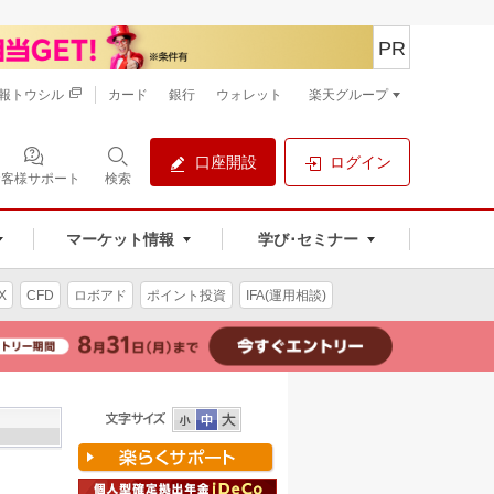
PR
報トウシル
カード
銀行
ウォレット
楽天グループ
口座開設
ログイン
お客様サポート
検索
マーケット情報
学び･セミナー
X
CFD
ロボアド
ポイント投資
IFA(運用相談)