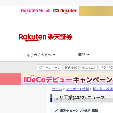
はじめての方へ
商品
®
キャンペーン
国内株式
かぶミニ
IPO・PO
ホーム
>
マーケット情報
>
国内株式株価
ラサ工業(4022) ニュース
最近チェックした銘柄･指標