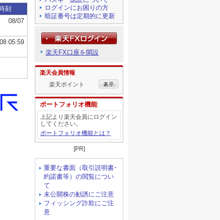
ログインにお困りの方
暗証番号は定期的に更新
楽天FX口座を開設
楽天会員情報
楽天ポイント
ポートフォリオ機能
上記より楽天会員にログイン
してください。
ポートフォリオ機能とは？
[PR]
重要な書面（取引説明書･
約諾書等）の閲覧につい
て
未公開株の勧誘にご注意
フィッシング詐欺にご注
意