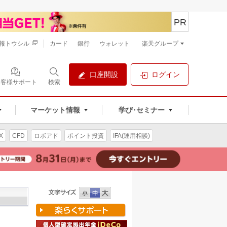
PR
報トウシル
カード
銀行
ウォレット
楽天グループ
口座開設
ログイン
お客様サポート
検索
マーケット情報
学び･セミナー
X
CFD
ロボアド
ポイント投資
IFA(運用相談)