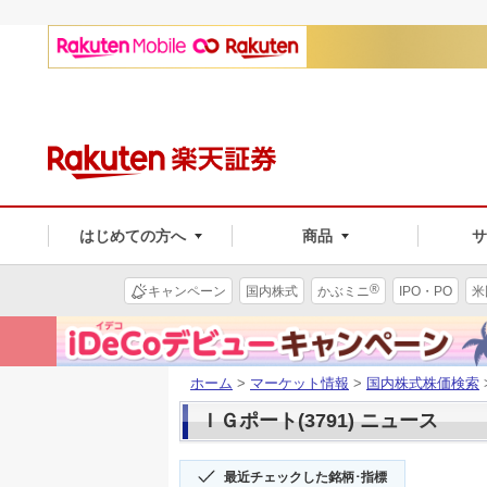
はじめての方へ
商品
®
キャンペーン
国内株式
かぶミニ
IPO・PO
米
ホーム
>
マーケット情報
>
国内株式株価検索
ＩＧポート(3791) ニュース
最近チェックした銘柄･指標