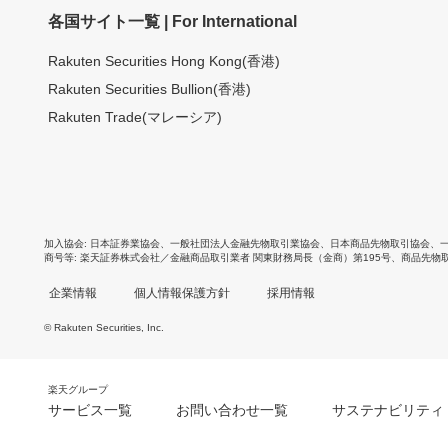
各国サイト一覧 | For International
Rakuten Securities Hong Kong(香港)
Rakuten Securities Bullion(香港)
Rakuten Trade(マレーシア)
加入協会
日本証券業協会
、
一般社団法人金融先物取引業協会
、
日本商品先物取引協会
、
商号等
楽天証券株式会社／金融商品取引業者 関東財務局長（金商）第195号、商品先物
企業情報
個人情報保護方針
採用情報
© Rakuten Securities, Inc.
楽天グループ
サービス一覧
お問い合わせ一覧
サステナビリティ