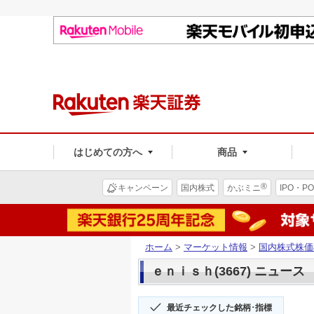
はじめての方へ
商品
®
キャンペーン
国内株式
かぶミニ
IPO・PO
ホーム
>
マーケット情報
>
国内株式株価
ｅｎｉｓｈ(3667) ニュース
最近チェックした銘柄･指標