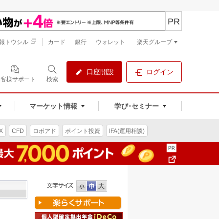
PR
報トウシル
カード
銀行
ウォレット
楽天グループ
口座開設
ログイン
お客様サポート
検索
マーケット情報
学び･セミナー
X
CFD
ロボアド
ポイント投資
IFA(運用相談)