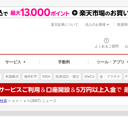
楽天証券について
法人のお客様
投資情
よくあるご質問
サービス
手数料
ツール・アプリ
米国株式
海外ETF
NISA
投資信託・積立
iDeCo
金・プラチナ
F
検索
> ｅｎｉｓｈ(3667) ニュース