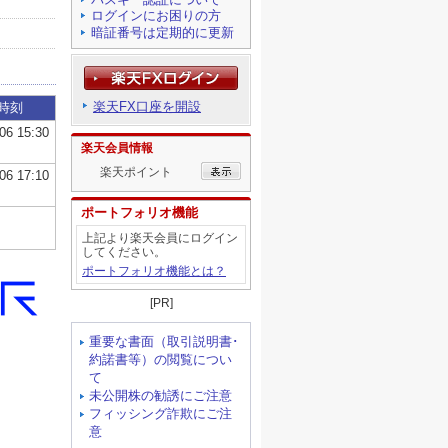
ログインにお困りの方
暗証番号は定期的に更新
楽天FX口座を開設
楽天会員情報
楽天ポイント
ポートフォリオ機能
上記より楽天会員にログイン
してください。
ポートフォリオ機能とは？
[PR]
重要な書面（取引説明書･
約諾書等）の閲覧につい
て
未公開株の勧誘にご注意
フィッシング詐欺にご注
意