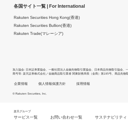
各国サイト一覧 | For International
Rakuten Securities Hong Kong(香港)
Rakuten Securities Bullion(香港)
Rakuten Trade(マレーシア)
加入協会
日本証券業協会
、
一般社団法人金融先物取引業協会
、
日本商品先物取引協会
、
商号等
楽天証券株式会社／金融商品取引業者 関東財務局長（金商）第195号、商品先物
企業情報
個人情報保護方針
採用情報
© Rakuten Securities, Inc.
楽天グループ
サービス一覧
お問い合わせ一覧
サステナビリティ