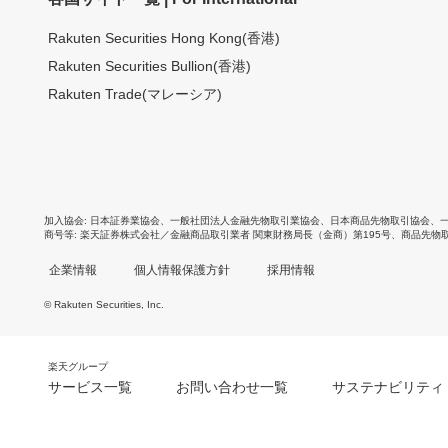
Rakuten Securities Hong Kong(香港)
Rakuten Securities Bullion(香港)
Rakuten Trade(マレーシア)
加入協会
日本証券業協会
、
一般社団法人金融先物取引業協会
、
日本商品先物取引協会
、
商号等
楽天証券株式会社／金融商品取引業者 関東財務局長（金商）第195号、商品先物
企業情報
個人情報保護方針
採用情報
© Rakuten Securities, Inc.
楽天グループ
サービス一覧
お問い合わせ一覧
サステナビリティ