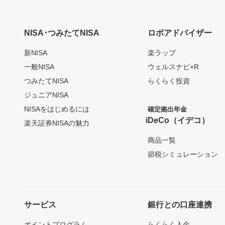
NISA･つみたてNISA
ロボアドバイザー
新NISA
楽ラップ
一般NISA
ウェルスナビ×R
つみたてNISA
らくらく投資
ジュニアNISA
NISAをはじめるには
確定拠出年金
iDeCo（イデコ）
楽天証券NISAの魅力
商品一覧
節税シミュレーション
サービス
銀行との口座連携
ポイントプログラム
らくらく入金