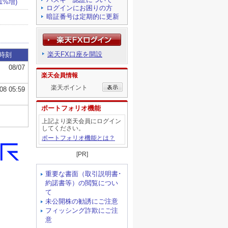
ログインにお困りの方
暗証番号は定期的に更新
楽天FX口座を開設
楽天会員情報
楽天ポイント
ポートフォリオ機能
上記より楽天会員にログイン
してください。
ポートフォリオ機能とは？
[PR]
重要な書面（取引説明書･
約諾書等）の閲覧につい
て
未公開株の勧誘にご注意
フィッシング詐欺にご注
意