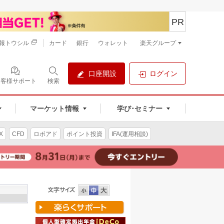
PR
報トウシル
カード
銀行
ウォレット
楽天グループ
口座開設
ログイン
お客様サポート
検索
マーケット情報
学び･セミナー
X
CFD
ロボアド
ポイント投資
IFA(運用相談)