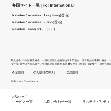
各国サイト一覧 | For International
Rakuten Securities Hong Kong(香港)
Rakuten Securities Bullion(香港)
Rakuten Trade(マレーシア)
加入協会
日本証券業協会
、
一般社団法人金融先物取引業協会
、
日本商品先物取引協会
、
商号等
楽天証券株式会社／金融商品取引業者 関東財務局長（金商）第195号、商品先物
企業情報
個人情報保護方針
採用情報
© Rakuten Securities, Inc.
楽天グループ
サービス一覧
お問い合わせ一覧
サステナビリティ