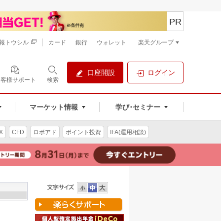
PR
報トウシル
カード
銀行
ウォレット
楽天グループ
口座開設
ログイン
お客様サポート
検索
マーケット情報
学び･セミナー
X
CFD
ロボアド
ポイント投資
IFA(運用相談)