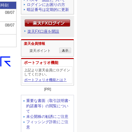
ログインにお困りの方
暗証番号は定期的に更新
楽天FX口座を開設
楽天会員情報
楽天ポイント
ポートフォリオ機能
上記より楽天会員にログイン
してください。
ポートフォリオ機能とは？
[PR]
重要な書面（取引説明書･
約諾書等）の閲覧につい
て
未公開株の勧誘にご注意
フィッシング詐欺にご注
意