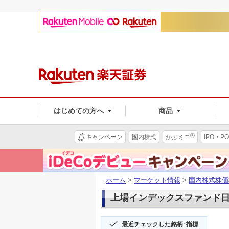
はじめての方へ
商品
®
キャンペーン
国内株式
かぶミニ
IPO・PO
ホーム
>
マーケット情報
>
国内株式株価
上場インデックスファンド日経(
最近チェックした銘柄･指標