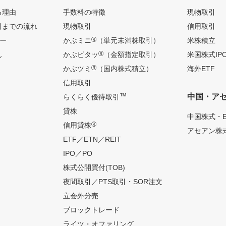
る理由
手数料の特徴
現物取引
引までの流れ
現物取引
信用取引
®
ー
かぶミニ
（単元未満株取引）
米株積立
®
ん
かぶピタッ
（金額指定取引）
米国株式IP
®
かぶツミ
（国内株式積立）
海外ETF
信用取引
™
中国・ア
らくらく優待取引
貸株
中国株式・E
®
信用貸株
アセアン株式
ETF／ETN／REIT
IPO／PO
株式公開買付(TOB)
夜間取引／PTS取引・SOR注文
立会外分売
ブロックトレード
ライツ・オファリング