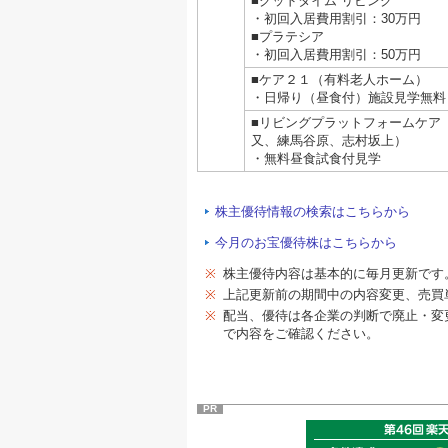
■グッドタイム リビング
・初回入居費用割引：30万円
■プラテシア
・初回入居費用割引：50万円
■ケア２１（有料老人ホーム）
・日帰り（昼食付）施設見学無料
■リビングプラットフォームケア
又、練馬谷原、志村坂上）
・無料昼食試食付見学
株主優待情報の検索はこちらから
今月のお宝優待株はこちらから
※
株主優待内容は基本的に毎月更新です
※
上記更新前の期間中の内容変更、売買
※
配当、優待は各企業の判断で廃止・変
で内容をご確認ください。
PR