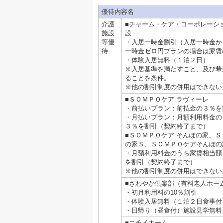
優待内容名
介護
■チャーム・ケア・コーポレーシ
施設
設
等優
・入居一時金割引（入居一時金か
待
一時金ゼロ円プランの場合は家賃
・体験入居無料（１泊２日）
※入居基準を満たすこと、及び希
ることを条件。
※他の割引制度の併用はできない
■ＳＯＭＰＯケア ラヴィーレ
・前払いプラン：前払金の３％を
・月払いプラン：月額利用料金の
３％を割引（契約終了まで）
■ＳＯＭＰＯケア そんぽの家、Ｓ
の家Ｓ、ＳＯＭＰＯケアそんぽの
・月額利用料金のうち家賃相当額
を割引（契約終了まで）
※他の割引制度の併用はできない
■さわやか倶楽部（有料老人ホー
・初月利用料の10％割引
・体験入居無料（１泊２日食事付
・日帰り（昼食付）施設見学無料
■ニチイホーム