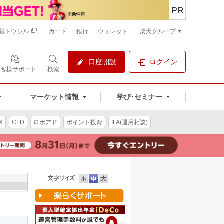
PR
報トウシル
カード
銀行
ウォレット
楽天グループ
口座開設
ログイン
お客様サポート
検索
マーケット情報
学び･セミナー
X
CFD
ロボアド
ポイント投資
IFA(運用相談)