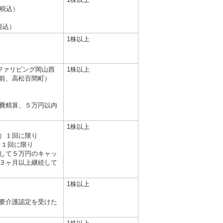
（税込）
税込）
1株以上
ファリビング岡山西
1株以上
前、高松百間町）
費精算、５万円以内
1株以上
）１回に限り
 １回に限り
して５万円のキャッ
３ヶ月以上継続して
1株以上
要介護認定を受けた