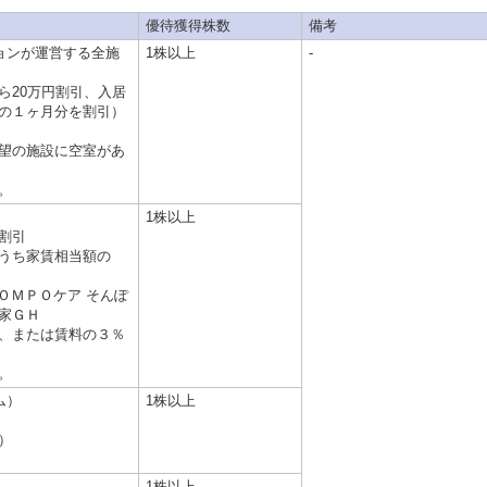
優待獲得株数
備考
ョンが運営する全施
1株以上
-
ら20万円割引、入居
の１ヶ月分を割引）
望の施設に空室があ
。
1株以上
割引
うち家賃相当額の
ＯＭＰＯケア そんぽ
家ＧＨ
、または賃料の３％
。
ム）
1株以上
）
1株以上