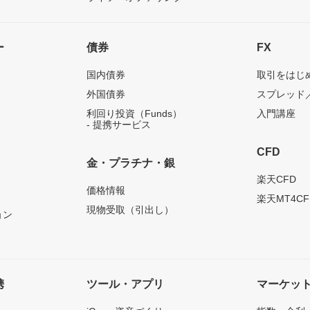
ー
債券
FX
国内債券
取引をはじ
外国債券
スプレッド
利回り投資（Funds）
入門講座
- 提携サービス
CFD
金・プラチナ・銀
）
楽天CFD
価格情報
楽天MT4CF
現物受取（引出し）
ョン
携
ツール・アプリ
マーケッ