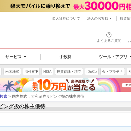
楽天証券について
法人のお客様
投資情
よくあるご質問
サービス
手数料
ツール・アプリ
米国株式
海外ETF
NISA
投資信託・積立
iDeCo
金・プラチナ
F
検索
> 国内株式：大和証券リビング投の株主優待
リビング投の株主優待