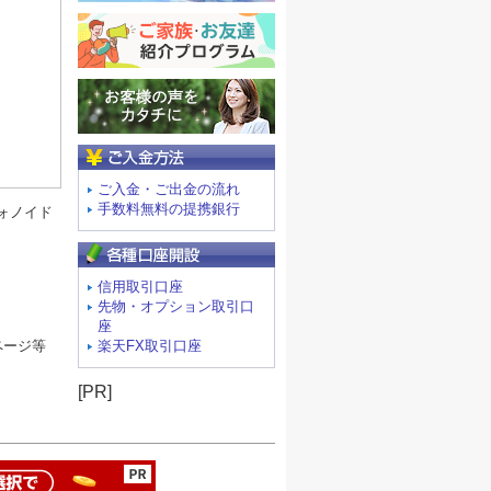
ご入金方法
ご入金・ご出金の流れ
手数料無料の提携銀行
ォノイド
信用取引口座
先物・オプション取引口
座
楽天FX取引口座
ページ等
[PR]
ージの先頭へ