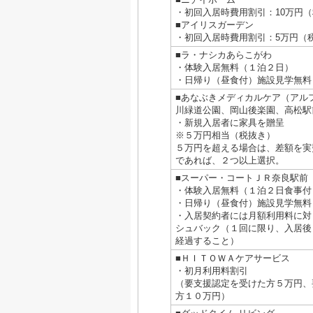
・初回入居時費用割引：10万円
■アイリスガーデン
・初回入居時費用割引：5万円（
■ラ・ナシカあらこがわ
・体験入居無料（１泊２日）
・日帰り（昼食付）施設見学無料
■あなぶきメディカルケア（アル
川緑道公園、岡山後楽園、高松駅
・新規入居者に家具を贈呈
※５万円相当（税抜き）
５万円を超える場合は、差額を実
であれば、２つ以上選択。
■スーパー・コートＪＲ奈良駅前
・体験入居無料（１泊２日食事付
・日帰り（昼食付）施設見学無料
・入居契約者には月額利用料に対
シュバック（１回に限り、入居後
経過すること）
■ＨＩＴＯＷＡケアサービス
・初月利用料割引
（要支援認定を受けた方５万円、
方１０万円）