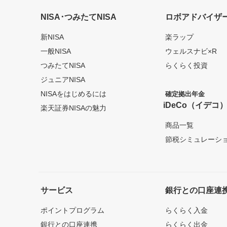
NISA･つみたてNISA
ロボアドバイザ
新NISA
楽ラップ
一般NISA
ウェルスナビ×R
つみたてNISA
らくらく投資
ジュニアNISA
NISAをはじめるには
確定拠出年金
iDeCo（イデコ
楽天証券NISAの魅力
商品一覧
節税シミュレーシ
サービス
銀行との口座連
ポイントプログラム
らくらく入金
銀行との口座連携
らくらく出金