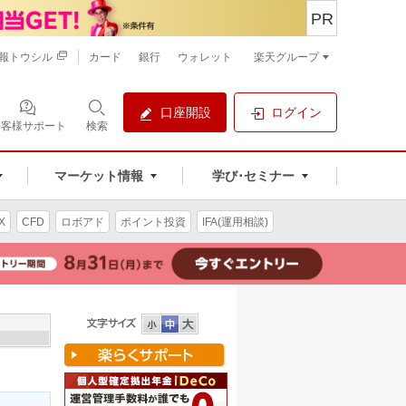
PR
報トウシル
カード
銀行
ウォレット
楽天グループ
口座開設
ログイン
お客様サポート
検索
マーケット情報
学び･セミナー
X
CFD
ロボアド
ポイント投資
IFA(運用相談)