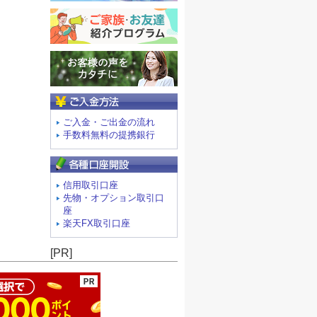
ご入金方法
ご入金・ご出金の流れ
手数料無料の提携銀行
信用取引口座
先物・オプション取引口
座
楽天FX取引口座
ージの先頭へ
[PR]