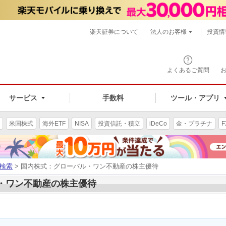
楽天証券について
法人のお客様
投資情
よくあるご質問
サービス
手数料
ツール・アプリ
米国株式
海外ETF
NISA
投資信託・積立
iDeCo
金・プラチナ
F
検索
> 国内株式：グローバル・ワン不動産の株主優待
ル・ワン不動産の株主優待