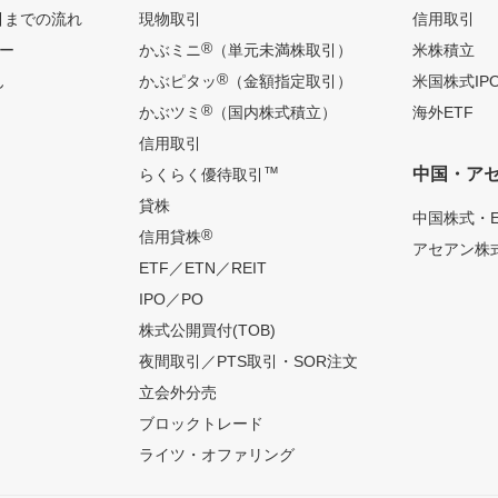
引までの流れ
現物取引
信用取引
®
ー
かぶミニ
（単元未満株取引）
米株積立
®
ん
かぶピタッ
（金額指定取引）
米国株式IP
®
かぶツミ
（国内株式積立）
海外ETF
信用取引
™
中国・ア
らくらく優待取引
貸株
中国株式・E
®
信用貸株
アセアン株式
ETF／ETN／REIT
IPO／PO
株式公開買付(TOB)
夜間取引／PTS取引・SOR注文
立会外分売
ブロックトレード
ライツ・オファリング