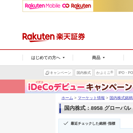
はじめての方へ
商品
®
キャンペーン
国内株式
かぶミニ
IPO・PO
ホーム
>
マーケット情報
>
国内株式銘柄
国内株式：8958 グローバ
最近チェックした銘柄･指標