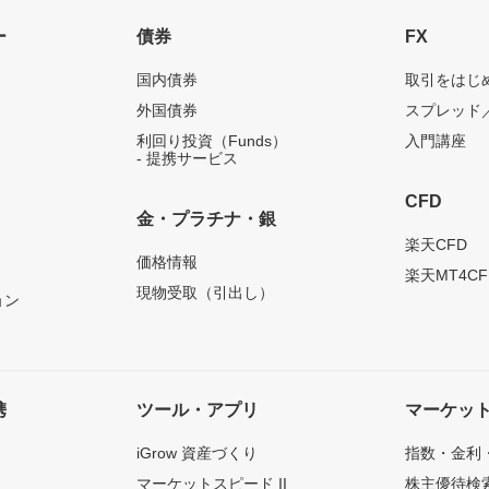
ー
債券
FX
国内債券
取引をはじ
外国債券
スプレッド
利回り投資（Funds）
入門講座
- 提携サービス
CFD
金・プラチナ・銀
）
楽天CFD
価格情報
楽天MT4CF
現物受取（引出し）
ョン
携
ツール・アプリ
マーケッ
iGrow 資産づくり
指数・金利
マーケットスピード II
株主優待検