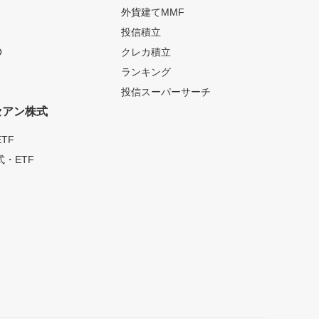
外貨建てMMF
投信積立
O
クレカ積立
ランキング
投信スーパーサーチ
セアン株式
TF
・ETF