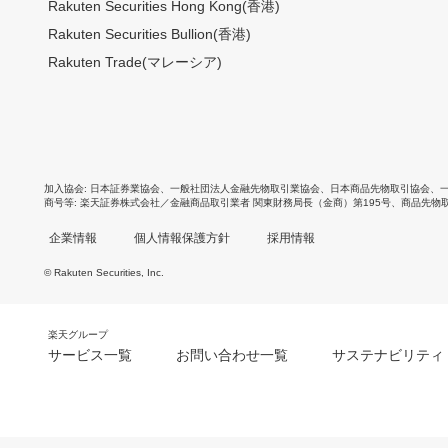
Rakuten Securities Hong Kong(香港)
Rakuten Securities Bullion(香港)
Rakuten Trade(マレーシア)
加入協会
日本証券業協会
、
一般社団法人金融先物取引業協会
、
日本商品先物取引協会
、
商号等
楽天証券株式会社／金融商品取引業者 関東財務局長（金商）第195号、商品先物
企業情報
個人情報保護方針
採用情報
© Rakuten Securities, Inc.
楽天グループ
サービス一覧
お問い合わせ一覧
サステナビリティ