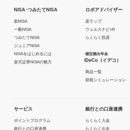
NISA･つみたてNISA
ロボアドバイザー
新NISA
楽ラップ
一般NISA
ウェルスナビ×R
つみたてNISA
らくらく投資
ジュニアNISA
NISAをはじめるには
確定拠出年金
iDeCo（イデコ）
楽天証券NISAの魅力
商品一覧
節税シミュレーション
サービス
銀行との口座連携
ポイントプログラム
らくらく入金
銀行との口座連携
らくらく出金