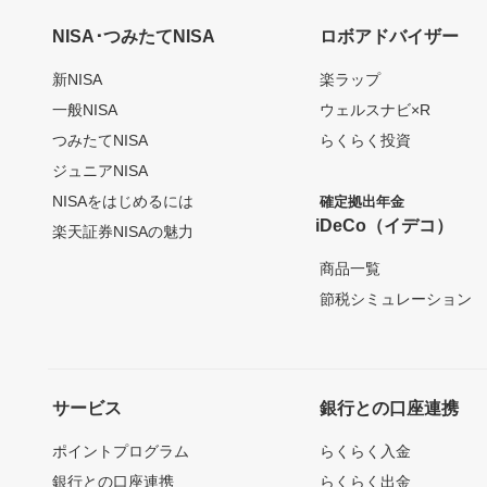
NISA･つみたてNISA
ロボアドバイザー
新NISA
楽ラップ
一般NISA
ウェルスナビ×R
つみたてNISA
らくらく投資
ジュニアNISA
NISAをはじめるには
確定拠出年金
iDeCo（イデコ）
楽天証券NISAの魅力
商品一覧
節税シミュレーション
サービス
銀行との口座連携
ポイントプログラム
らくらく入金
銀行との口座連携
らくらく出金