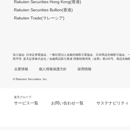
Rakuten Securities Hong Kong(香港)
Rakuten Securities Bullion(香港)
Rakuten Trade(マレーシア)
加入協会
日本証券業協会
、
一般社団法人金融先物取引業協会
、
日本商品先物取引協会
、
商号等
楽天証券株式会社／金融商品取引業者 関東財務局長（金商）第195号、商品先物
企業情報
個人情報保護方針
採用情報
© Rakuten Securities, Inc.
楽天グループ
サービス一覧
お問い合わせ一覧
サステナビリティ