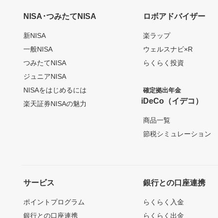
NISA･つみたてNISA
ロボアドバイザー
新NISA
楽ラップ
一般NISA
ウェルスナビ×R
つみたてNISA
らくらく投資
ジュニアNISA
NISAをはじめるには
確定拠出年金
iDeCo（イデコ）
楽天証券NISAの魅力
商品一覧
節税シミュレーション
サービス
銀行との口座連携
ポイントプログラム
らくらく入金
銀行との口座連携
らくらく出金