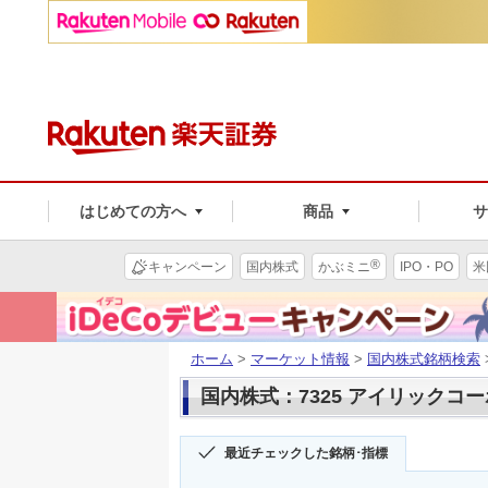
はじめての方へ
商品
®
キャンペーン
国内株式
かぶミニ
IPO・PO
米
ホーム
>
マーケット情報
>
国内株式銘柄検索
国内株式：7325 アイリックコ
最近チェックした銘柄･指標