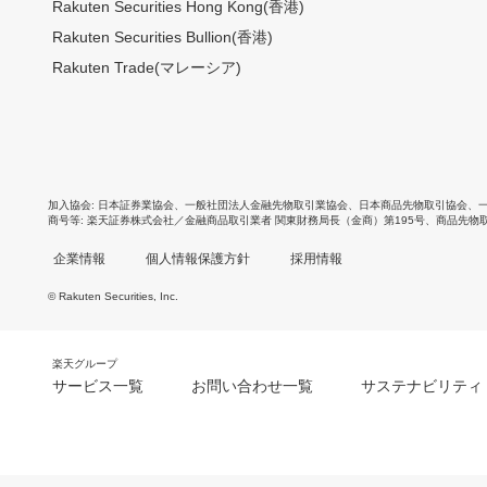
Rakuten Securities Hong Kong(香港)
Rakuten Securities Bullion(香港)
Rakuten Trade(マレーシア)
加入協会
日本証券業協会
、
一般社団法人金融先物取引業協会
、
日本商品先物取引協会
、
商号等
楽天証券株式会社／金融商品取引業者 関東財務局長（金商）第195号、商品先物
企業情報
個人情報保護方針
採用情報
© Rakuten Securities, Inc.
楽天グループ
サービス一覧
お問い合わせ一覧
サステナビリティ