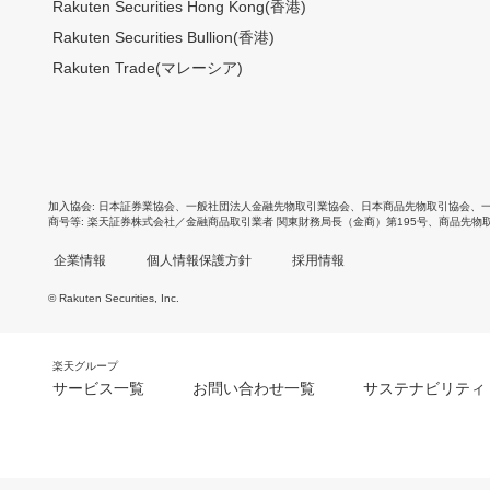
Rakuten Securities Hong Kong(香港)
Rakuten Securities Bullion(香港)
Rakuten Trade(マレーシア)
加入協会
日本証券業協会
、
一般社団法人金融先物取引業協会
、
日本商品先物取引協会
、
商号等
楽天証券株式会社／金融商品取引業者 関東財務局長（金商）第195号、商品先物
企業情報
個人情報保護方針
採用情報
© Rakuten Securities, Inc.
楽天グループ
サービス一覧
お問い合わせ一覧
サステナビリティ