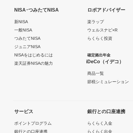
NISA･つみたてNISA
ロボアドバイザー
新NISA
楽ラップ
一般NISA
ウェルスナビ×R
つみたてNISA
らくらく投資
ジュニアNISA
NISAをはじめるには
確定拠出年金
iDeCo（イデコ）
楽天証券NISAの魅力
商品一覧
節税シミュレーション
サービス
銀行との口座連携
ポイントプログラム
らくらく入金
銀行との口座連携
らくらく出金