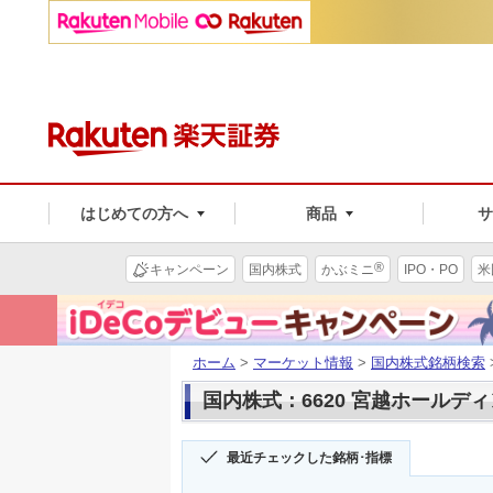
はじめての方へ
商品
®
キャンペーン
国内株式
かぶミニ
IPO・PO
米
ホーム
>
マーケット情報
>
国内株式銘柄検索
国内株式：6620 宮越ホールデ
最近チェックした銘柄･指標