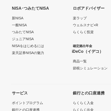
NISA･つみたてNISA
ロボアドバイザー
新NISA
楽ラップ
一般NISA
ウェルスナビ×R
つみたてNISA
らくらく投資
ジュニアNISA
NISAをはじめるには
確定拠出年金
iDeCo（イデコ）
楽天証券NISAの魅力
商品一覧
節税シミュレーション
サービス
銀行との口座連携
ポイントプログラム
らくらく入金
銀行との口座連携
らくらく出金