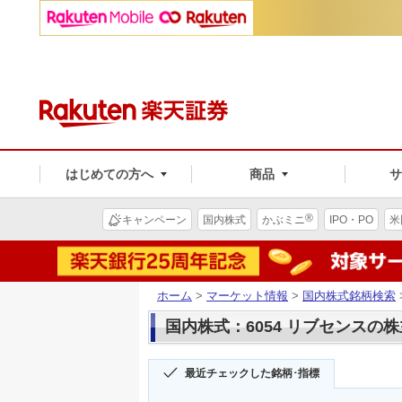
はじめての方へ
商品
®
キャンペーン
国内株式
かぶミニ
IPO・PO
米
ホーム
>
マーケット情報
>
国内株式銘柄検索
国内株式：6054 リブセンスの
最近チェックした銘柄･指標