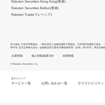
Rakuten Securities Hong Kong(香港)
Rakuten Securities Bullion(香港)
Rakuten Trade(マレーシア)
加入協会
日本証券業協会
、
一般社団法人金融先物取引業協会
、
日本商品先物取引協会
、
商号等
楽天証券株式会社／金融商品取引業者 関東財務局長（金商）第195号、商品先物
企業情報
個人情報保護方針
採用情報
© Rakuten Securities, Inc.
楽天グループ
サービス一覧
お問い合わせ一覧
サステナビリティ