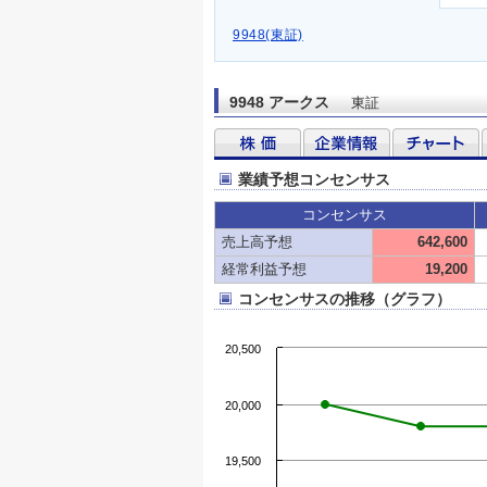
9948(東証)
9948 アークス
東証