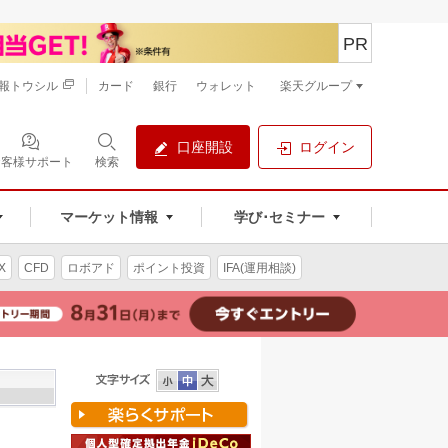
PR
報トウシル
カード
銀行
ウォレット
楽天グループ
口座開設
ログイン
お客様サポート
検索
マーケット情報
学び･セミナー
X
CFD
ロボアド
ポイント投資
IFA(運用相談)