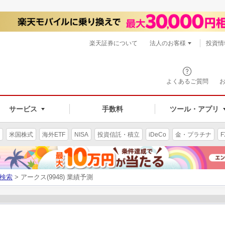
楽天証券について
法人のお客様
投資情
よくあるご質問
サービス
手数料
ツール・アプリ
米国株式
海外ETF
NISA
投資信託・積立
iDeCo
金・プラチナ
F
検索
> アークス(9948) 業績予測