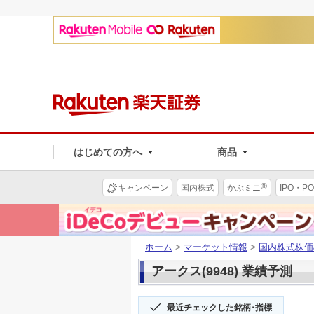
はじめての方へ
商品
®
キャンペーン
国内株式
かぶミニ
IPO・PO
ホーム
>
マーケット情報
>
国内株式株価
アークス(9948) 業績予測
最近チェックした銘柄･指標