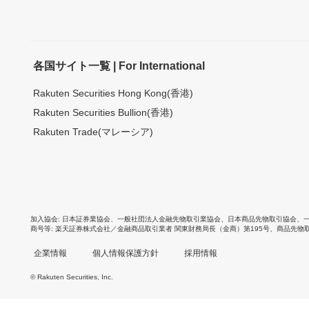
各国サイト一覧 | For International
Rakuten Securities Hong Kong(香港)
Rakuten Securities Bullion(香港)
Rakuten Trade(マレーシア)
加入協会
日本証券業協会
、
一般社団法人金融先物取引業協会
、
日本商品先物取引協会
、
商号等
楽天証券株式会社／金融商品取引業者 関東財務局長（金商）第195号、商品先物
企業情報
個人情報保護方針
採用情報
© Rakuten Securities, Inc.