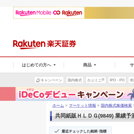
はじめての方へ
商品
®
キャンペーン
国内株式
かぶミニ
IPO・PO
米
ホーム
>
マーケット情報
>
国内株式株価検索
共同紙販ＨＬＤＧ(9849) 業績予
最近チェックした銘柄･指標