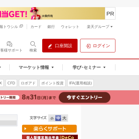
PR
報トウシル
カード
銀行
ウォレット
楽天グループ
口座開設
ログイン
お客様サポート
検索
マーケット情報
学び･セミナー
X
CFD
ロボアド
ポイント投資
IFA(運用相談)