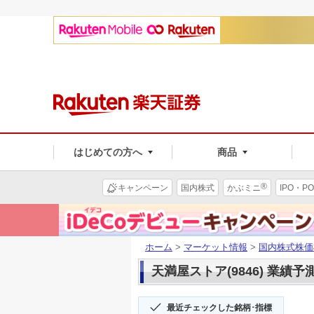
はじめての方へ
商品
®
キャンペーン
国内株式
かぶミニ
IPO・PO
ホーム
>
マーケット情報
>
国内株式株価
天満屋ストア(9846) 業績予
最近チェックした銘柄･指標