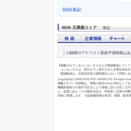
9846(東証)
9846 天満屋ストア
東証