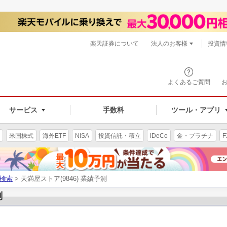
楽天証券について
法人のお客様
投資情
よくあるご質問
サービス
手数料
ツール・アプリ
米国株式
海外ETF
NISA
投資信託・積立
iDeCo
金・プラチナ
F
検索
> 天満屋ストア(9846) 業績予測
測