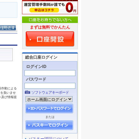
まずは無料でかんたん
総合口座ログイン
ログインID
パスワード
ソフトウェアキーボード
または
パスキー認証について