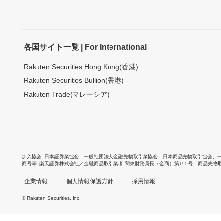
各国サイト一覧 | For International
Rakuten Securities Hong Kong(香港)
Rakuten Securities Bullion(香港)
Rakuten Trade(マレーシア)
加入協会
日本証券業協会
、
一般社団法人金融先物取引業協会
、
日本商品先物取引協会
、
商号等
楽天証券株式会社／金融商品取引業者 関東財務局長（金商）第195号、商品先物
企業情報
個人情報保護方針
採用情報
© Rakuten Securities, Inc.