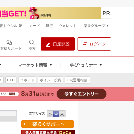
PR
報トウシル
カード
銀行
ウォレット
楽天グループ
口座開設
ログイン
お客様サポート
検索
マーケット情報
学び･セミナー
X
CFD
ロボアド
ポイント投資
IFA(運用相談)