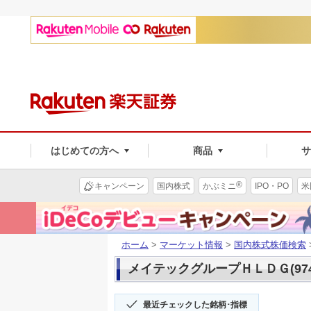
はじめての方へ
商品
®
キャンペーン
国内株式
かぶミニ
IPO・PO
米
ホーム
>
マーケット情報
>
国内株式株価検索
メイテックグループＨＬＤＧ(974
最近チェックした銘柄･指標