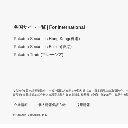
各国サイト一覧 | For International
Rakuten Securities Hong Kong(香港)
Rakuten Securities Bullion(香港)
Rakuten Trade(マレーシア)
加入協会
日本証券業協会
、
一般社団法人金融先物取引業協会
、
日本商品先物取引協会
、
商号等
楽天証券株式会社／金融商品取引業者 関東財務局長（金商）第195号、商品先物
企業情報
個人情報保護方針
採用情報
© Rakuten Securities, Inc.