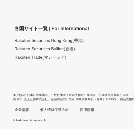
各国サイト一覧 | For International
Rakuten Securities Hong Kong(香港)
Rakuten Securities Bullion(香港)
Rakuten Trade(マレーシア)
加入協会
日本証券業協会
、
一般社団法人金融先物取引業協会
、
日本商品先物取引協会
、
商号等
楽天証券株式会社／金融商品取引業者 関東財務局長（金商）第195号、商品先物
企業情報
個人情報保護方針
採用情報
© Rakuten Securities, Inc.