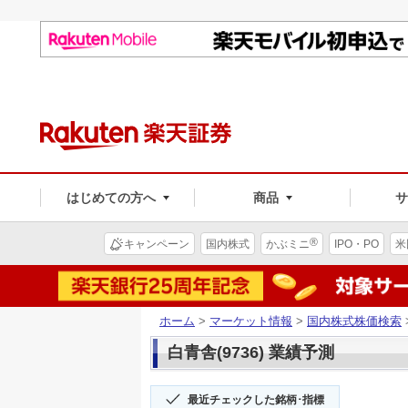
はじめての方へ
商品
®
キャンペーン
国内株式
かぶミニ
IPO・PO
米
ホーム
>
マーケット情報
>
国内株式株価検索
白青舎(9736) 業績予測
最近チェックした銘柄･指標