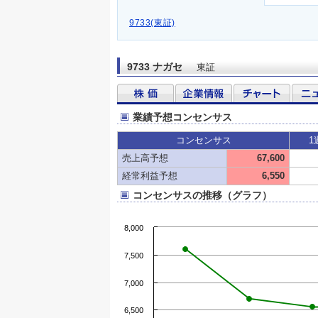
9733(東証)
9733 ナガセ
東証