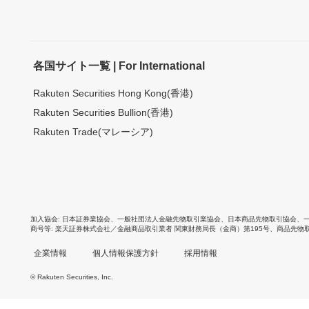
各国サイト一覧 | For International
Rakuten Securities Hong Kong(香港)
Rakuten Securities Bullion(香港)
Rakuten Trade(マレーシア)
加入協会
日本証券業協会
、
一般社団法人金融先物取引業協会
、
日本商品先物取引協会
、
商号等
楽天証券株式会社／金融商品取引業者 関東財務局長（金商）第195号、商品先物
企業情報
個人情報保護方針
採用情報
© Rakuten Securities, Inc.