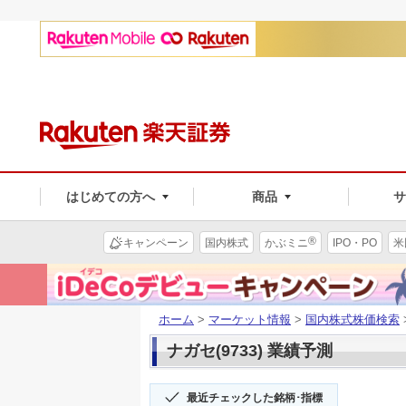
はじめての方へ
商品
®
キャンペーン
国内株式
かぶミニ
IPO・PO
米
ホーム
>
マーケット情報
>
国内株式株価検索
ナガセ(9733) 業績予測
最近チェックした銘柄･指標