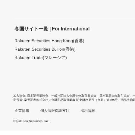
各国サイト一覧 | For International
Rakuten Securities Hong Kong(香港)
Rakuten Securities Bullion(香港)
Rakuten Trade(マレーシア)
加入協会
日本証券業協会
、
一般社団法人金融先物取引業協会
、
日本商品先物取引協会
、
商号等
楽天証券株式会社／金融商品取引業者 関東財務局長（金商）第195号、商品先物
企業情報
個人情報保護方針
採用情報
© Rakuten Securities, Inc.