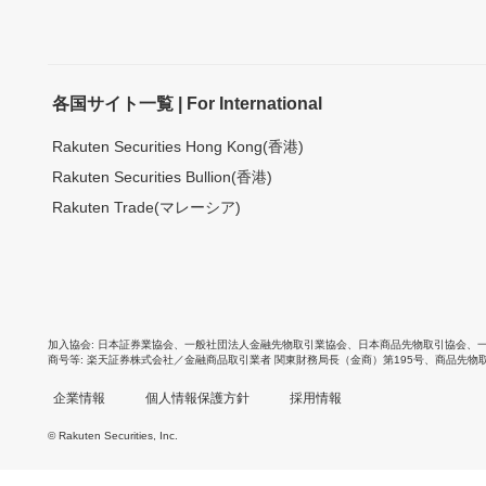
各国サイト一覧 | For International
Rakuten Securities Hong Kong(香港)
Rakuten Securities Bullion(香港)
Rakuten Trade(マレーシア)
加入協会
日本証券業協会
、
一般社団法人金融先物取引業協会
、
日本商品先物取引協会
、
商号等
楽天証券株式会社／金融商品取引業者 関東財務局長（金商）第195号、商品先物
企業情報
個人情報保護方針
採用情報
© Rakuten Securities, Inc.