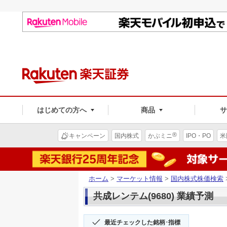
はじめての方へ
商品
®
キャンペーン
国内株式
かぶミニ
IPO・PO
米
ホーム
>
マーケット情報
>
国内株式株価検索
共成レンテム(9680) 業績予測
最近チェックした銘柄･指標