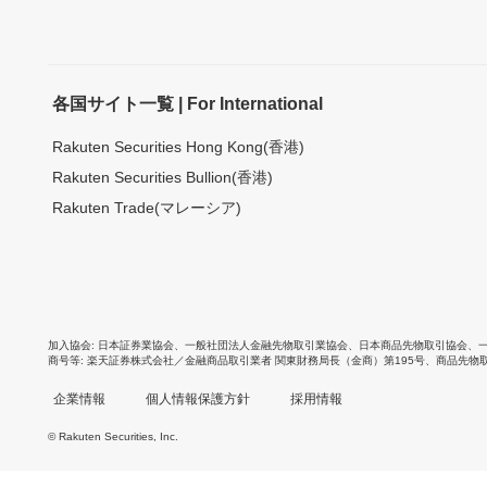
各国サイト一覧 | For International
Rakuten Securities Hong Kong(香港)
Rakuten Securities Bullion(香港)
Rakuten Trade(マレーシア)
加入協会
日本証券業協会
、
一般社団法人金融先物取引業協会
、
日本商品先物取引協会
、
商号等
楽天証券株式会社／金融商品取引業者 関東財務局長（金商）第195号、商品先物
企業情報
個人情報保護方針
採用情報
© Rakuten Securities, Inc.