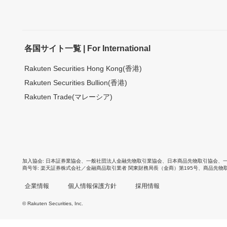
各国サイト一覧 | For International
Rakuten Securities Hong Kong(香港)
Rakuten Securities Bullion(香港)
Rakuten Trade(マレーシア)
加入協会
日本証券業協会
、
一般社団法人金融先物取引業協会
、
日本商品先物取引協会
、
商号等
楽天証券株式会社／金融商品取引業者 関東財務局長（金商）第195号、商品先物
企業情報
個人情報保護方針
採用情報
© Rakuten Securities, Inc.